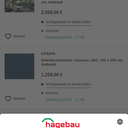
cm, Anthrazit
2.059,00 €
Verfügbarkeit im Markt prüfen
lieferbar
Merken
Zustellung 15.09. - 17.09.
CASAYA
Gelenkarmmarkise »Casaya«, BxL: 350 x 350 cm,
Anthrazit
1.259,00 €
Verfügbarkeit im Markt prüfen
lieferbar
Merken
Zustellung 15.09. - 17.09.
CASAYA
Vollkassettenmarkise »Casaya«, BxL: 600 x 600
cm, Anthrazit