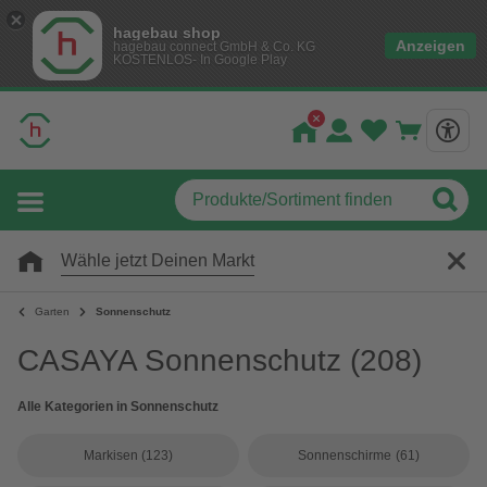
hagebau shop
Anzeigen
hagebau connect GmbH & Co. KG
KOSTENLOS- In Google Play
Wähle jetzt Deinen Markt
Garten
Sonnenschutz
CASAYA Sonnenschutz
(208)
Alle Kategorien in Sonnenschutz
Markisen
(123)
Sonnenschirme
(61)