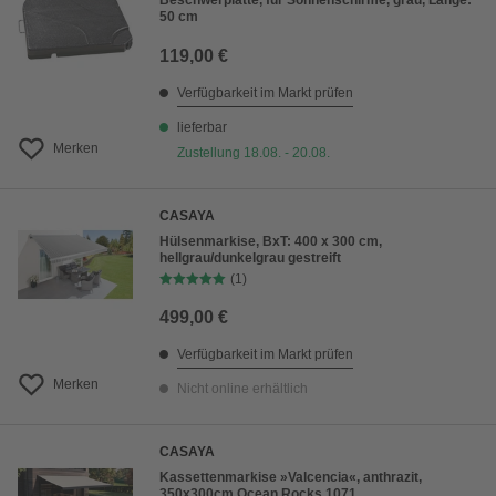
Beschwerplatte, für Sonnenschirme, grau, Länge:
50 cm
119,00 €
Verfügbarkeit im Markt prüfen
lieferbar
Merken
Zustellung 18.08. - 20.08.
CASAYA
Hülsenmarkise, BxT: 400 x 300 cm,
hellgrau/dunkelgrau gestreift
(1)
499,00 €
Verfügbarkeit im Markt prüfen
Merken
Nicht online erhältlich
CASAYA
Kassettenmarkise »Valcencia«, anthrazit,
350x300cm Ocean Rocks 1071