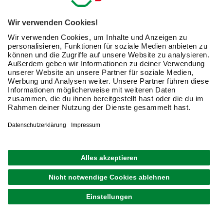
2.359,00 €
Verfügbarkeit im Markt prüfen
lieferbar
Merken
Zustellung 15.09. - 17.09.
1
von
4
Newsletter: Zusammen
machen wir Dein Zuhause zu
einem schöneren Ort.