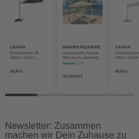
CASAYA
GARDEN PLEASURE
CASAYA
Pendelschirm, Ø
Ampelschirm, Format:
Pendelschirm
300cm, UV50+,
300 cm cm, sechseckig,
300cm, UV50
Alu/Stahl, anthrazit
abknickbar
Alu/Stahl, hel
(1)
89,99 €
89,99 €
ab
129,00 €
Newsletter: Zusammen
machen wir Dein Zuhause zu