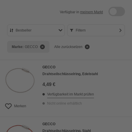
Verfügbar in
meinem Markt
Bestseller
Filtern
Bestseller
Marke:
GECCO
Alle zurücksetzen
Preis aufsteigend
Preis absteigend
GECCO
Bewertung
Drahtseilschlüsselring, Edelstahl
4,49 €
Verfügbarkeit im Markt prüfen
Nicht online erhältlich
Merken
GECCO
Drahtseilschlüsselring, Stahl