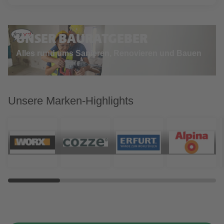
UNSER BAURATGEBER
Alles rund ums Sanieren, Renovieren und Bauen
Unsere Marken-Highlights