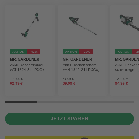
AKTION
- 42%
AKTION
- 27%
AKTION
- 
MR. GARDENER
MR. GARDENER
MR. GARDE
Akku-Rasentrimmer
Akku-Heckenschere
Akku-Heckens
»AT 1824-3 Li PXC«,
»AH 1846-2 Li PXC«,
schwarz/grün,
inkl. 2x Akku
ohne Akku
Schwertlänge:
ohne Akku
109,00 €
54,99 €
129,00 €
62,99 €
39,99 €
94,99 €
JETZT SPAREN