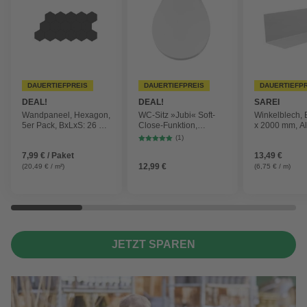
DAUERTIEFPREIS
DAUERTIEFPREIS
DAUERTIEFP
DEAL!
DEAL!
SAREI
Wandpaneel, Hexagon,
WC-Sitz »Jubi« Soft-
Winkelblech, 
5er Pack, BxLxS: 26 x
Close-Funktion,
x 2000 mm, A
30 x 0,9 cm, Polyester
Thermoplast, weiß
natur, ohne W
(1)
7,99 € / Paket
13,49 €
12,99 €
(20,49 € / m²)
(6,75 € / m)
JETZT SPAREN