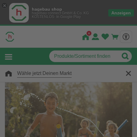
hagebau shop
Anzeigen
hagebau connect GmbH & Co. KG
KOSTENLOS- In Google Play
Wähle jetzt Deinen Markt