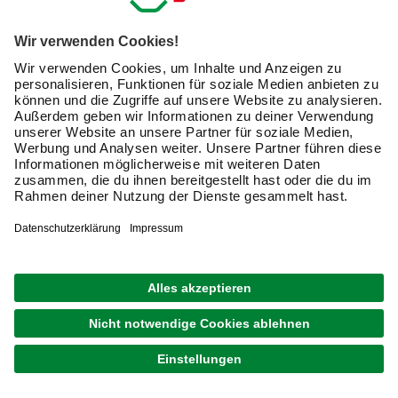
399,00 €
Verfügbarkeit im Markt prüfen
lieferbar
Merken
Zustellung 17.08. - 19.08.
1
von
4
Newsletter: Zusammen
machen wir Dein Zuhause zu
einem schöneren Ort.