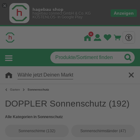
hagebau shop
Anzeigen
hagebau connect GmbH & Co. KG
KOSTENLOS- In Google Play
Wähle jetzt Deinen Markt
Garten
Sonnenschutz
DOPPLER Sonnenschutz
(192)
Alle Kategorien in Sonnenschutz
Sonnenschirme
(132)
Sonnenschirmständer
(47)