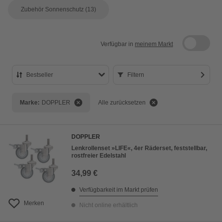
Zubehör Sonnenschutz
(13)
Verfügbar in
meinem Markt
Bestseller
Filtern
Bestseller
Marke:
DOPPLER
Alle zurücksetzen
Preis aufsteigend
Preis absteigend
DOPPLER
Bewertung
Lenkrollenset »LIFE«, 4er Räderset, feststellbar,
rostfreier Edelstahl
34,99 €
Verfügbarkeit im Markt prüfen
Merken
Nicht online erhältlich