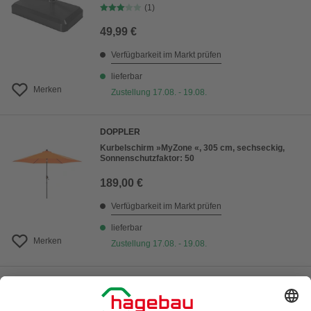
(1)
49,99 €
Verfügbarkeit im Markt prüfen
lieferbar
Merken
Zustellung 17.08. - 19.08.
DOPPLER
Kurbelschirm »MyZone «, 305 cm, sechseckig,
Sonnenschutzfaktor: 50
189,00 €
Verfügbarkeit im Markt prüfen
lieferbar
Merken
Zustellung 17.08. - 19.08.
DOPPLER
Pendelschirm »Active Green«, 240 x 135 cm,
rechteckig, Sonnenschutzfaktor: 50