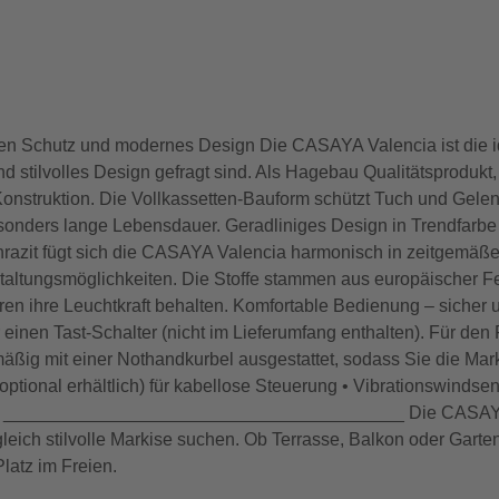
en Schutz und modernes Design Die CASAYA Valencia ist die i
d stilvolles Design gefragt sind. Als Hagebau Qualitätsprodukt
Konstruktion. Die Vollkassetten-Bauform schützt Tuch und Gel
esonders lange Lebensdauer. Geradliniges Design in Trendfarbe
razit fügt sich die CASAYA Valencia harmonisch in zeitgemäße 
Gestaltungsmöglichkeiten. Die Stoffe stammen aus europäischer 
en ihre Leuchtkraft behalten. Komfortable Bedienung – sicher 
einen Tast-Schalter (nicht im Lieferumfang enthalten). Für den 
ßig mit einer Nothandkurbel ausgestattet, sodass Sie die Mark
ptional erhältlich) für kabellose Steuerung • Vibrationswindsen
rheit ________________________________________ Die CASAYA 
zugleich stilvolle Markise suchen. Ob Terrasse, Balkon oder Gar
latz im Freien.