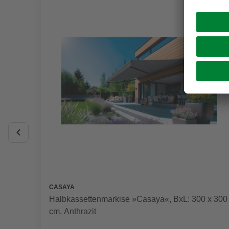
CASAYA
Halbkassettenmarkise »Casaya«, BxL: 300 x 300
cm, Anthrazit