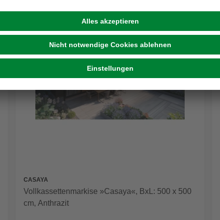
CASAYA
Vollkassettenmarkise »Casaya«, BxL: 500 x 500
cm, Anthrazit