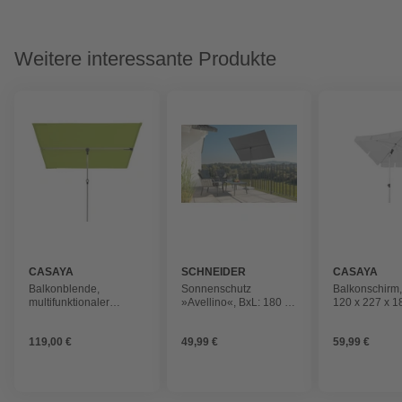
Weitere interessante Produkte
CASAYA
SCHNEIDER
CASAYA
SCHIRME
Balkonblende,
Sonnenschutz
Balkonschirm
multifunktionaler
»Avellino«, BxL: 180 x
120 x 227 x 1
Sonnenschirm,
130 cm, anthrazit
grau,
freshgreen
Sonnenschutz
119,00 €
49,99 €
59,99 €
50+