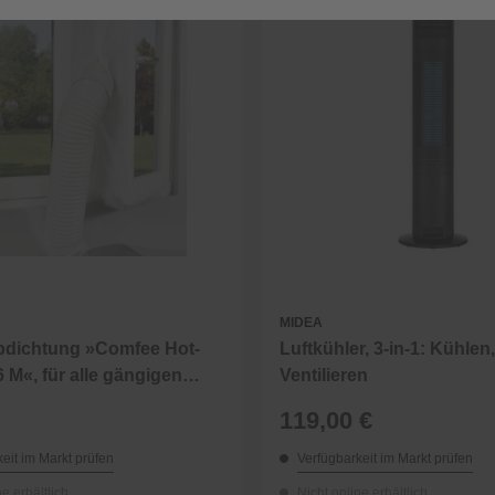
MIDEA
bdichtung »Comfee Hot-
Luftkühler, 3-in-1: Kühlen
6 M«, für alle gängigen
Ventilieren
rößen
119,00 €
eit im Markt prüfen
Verfügbarkeit im Markt prüfen
ne erhältlich
Nicht online erhältlich