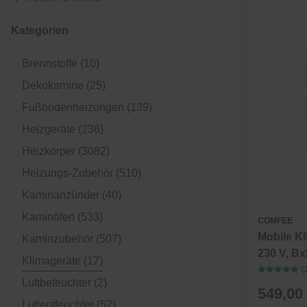
Kategorien
Brennstoffe
(10)
Dekokamine
(25)
Fußbodenheizungen
(139)
Heizgeräte
(236)
Heizkörper
(3082)
Heizungs-Zubehör
(510)
Kaminanzünder
(40)
Kaminöfen
(533)
COMFEE
Mobile K
Kaminzubehör
(507)
230 V, Bx
Klimageräte
(17)
(
Luftbefeuchter
(2)
549,00
Luftentfeuchter
(52)