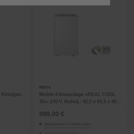
MIDEA
, Reinigen,
Mobile Klimaanlage »REAL COOL
35«, 230 V, BxHxL: 42,5 x 82,5 x 49,6
cm
899,00 €
Verfügbarkeit im Markt prüfen
Nicht online erhältlich