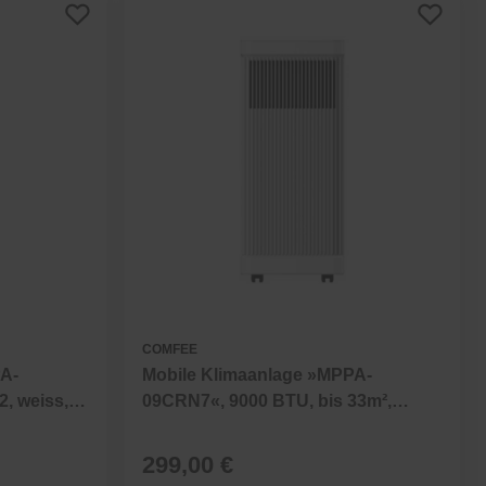
Preis aufsteigend
Preis absteigend
Bewertung
COMFEE
PA-
Mobile Klimaanlage »MPPA-
, weiss,
09CRN7«, 9000 BTU, bis 33m²,
weiss, R290, Energie A
299,00 €