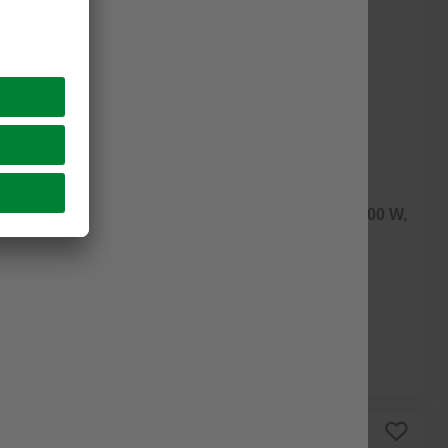
COMFEE
6 pro«,
Klimagerät »MPPH-08CRN7«, 900 W,
286 m³/h (max.)
(1)
299,00 €
Verfügbarkeit im Markt prüfen
Online ausverkauft