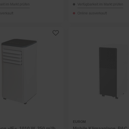
eit im Markt prüfen
Verfügbarkeit im Markt prüfen
sverkauft
Online ausverkauft
EUROM
ge »IE«, 1010 W, 350 m³/h
Mobile Klimaanlage, PAC 