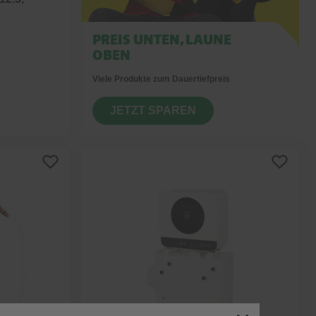
PREIS UNTEN, LAUNE
OBEN
Viele Produkte zum Dauertiefpreis
JETZT SPAREN