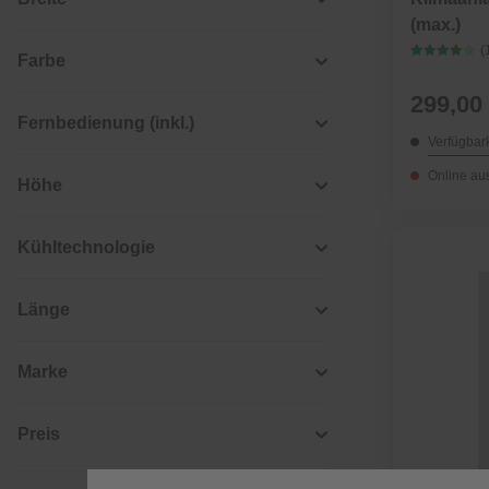
(max.)
(
Farbe
299,00
Fernbedienung (inkl.)
Verfügbark
Online au
Höhe
Kühltechnologie
Länge
Marke
Preis