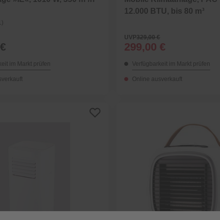
12.000 BTU, bis 80 m³
1)
UVP
329,00 €
 €
299,00 €
eit im Markt prüfen
Verfügbarkeit im Markt prüfen
sverkauft
Online ausverkauft