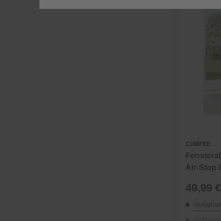
COMFEE
Fenstera
Air-Stop 
Fensterg
49,99 €
Verfügbark
Nicht onli