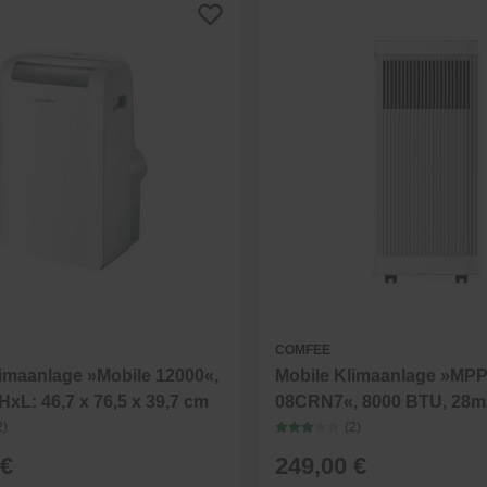
COMFEE
limaanlage »Mobile 12000«,
Mobile Klimaanlage »MP
HxL: 46,7 x 76,5 x 39,7 cm
08CRN7«, 8000 BTU, 28m2
R290
2)
(2)
 €
249,00 €