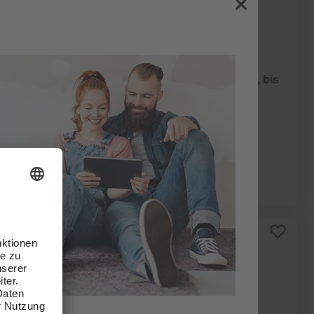
EUROM
Klimagerät, AC5201, 5.200 BTU, bis
40 m³
599,00 €
Verfügbarkeit im Markt prüfen
Online ausverkauft