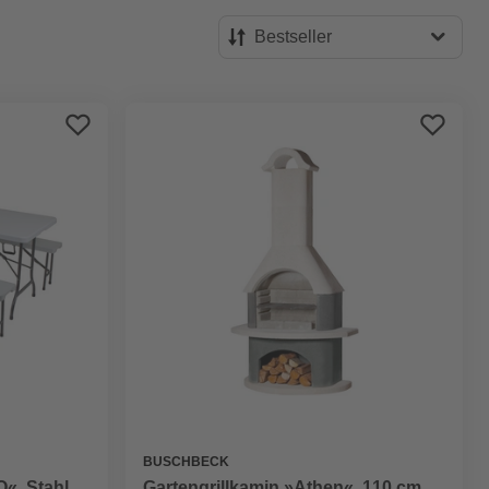
Bestseller
Bestseller
Preis aufsteigend
Preis absteigend
Bewertung
BUSCHBECK
«, Stahl,
Gartengrillkamin »Athen«, 110 cm