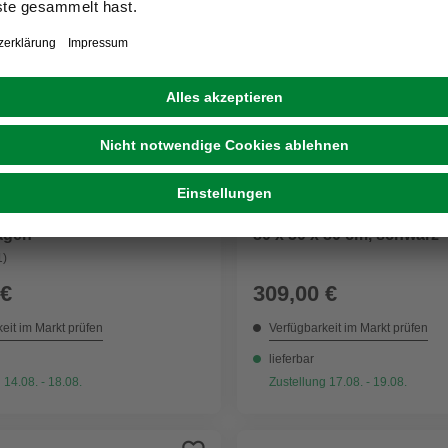
LEASURE
COOKKING
 »Victoria«, 4 Sitzplätze,
Feuerschale »XXL Viking
lagen
80 x 50 x 80 cm, schwarz
1)
 €
309,00 €
eit im Markt prüfen
Verfügbarkeit im Markt prüfen
lieferbar
 14.08. - 18.08.
Zustellung 17.08. - 19.08.