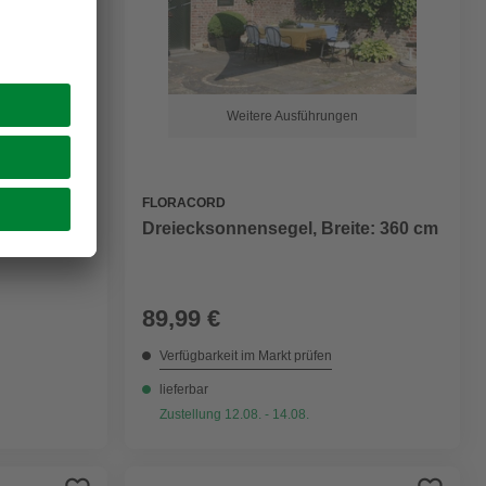
Weitere Ausführungen
FLORACORD
«, BxHxT:
Dreiecksonnensegel, Breite: 360 cm
89,99 €
Verfügbarkeit im Markt prüfen
lieferbar
Zustellung 12.08. - 14.08.