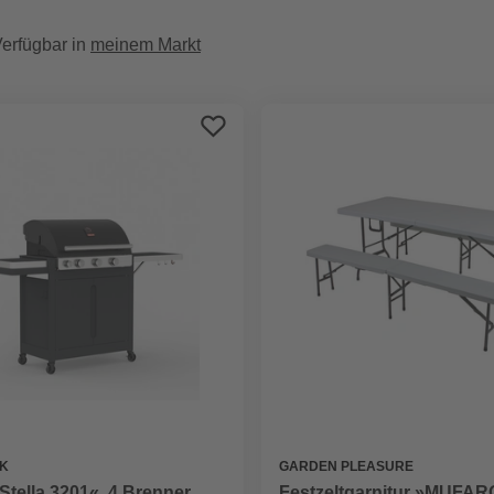
erfügbar in
meinem Markt
K
GARDEN PLEASURE
»Stella 3201«, 4 Brenner,
Festzeltgarnitur »MUFARO