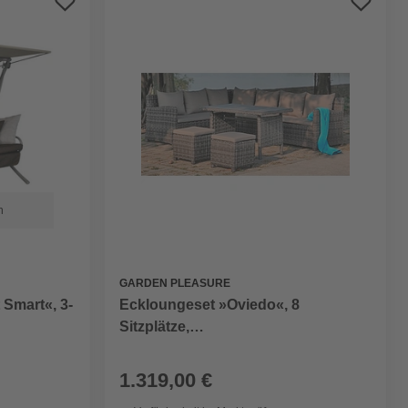
n
GARDEN PLEASURE
 Smart«, 3-
Eckloungeset »Oviedo«, 8
Sitzplätze,
Aluminium/Kunststoff/Polyester,
inkl. Auflagen
1.319,00 €