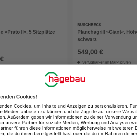
A
BUSCHBECK
 »Prato II«, 5 Sitzplätze
Planchagrill »Giant«, Höh
schwarz
549,00 €
 €
Verfügbarkeit im Markt prüfen
eit im Markt prüfen
lieferbar
sverkauft
Zustellung 21.08. - 24.08.