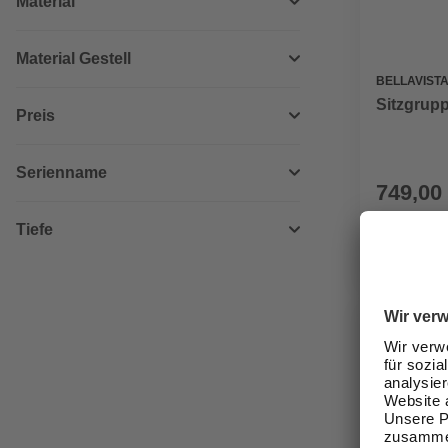
Material
Material Gestell
BELLAVIST
Sitzgruppe
Preis
Serienname
749,00
Verfügbark
Tiefe
Online au