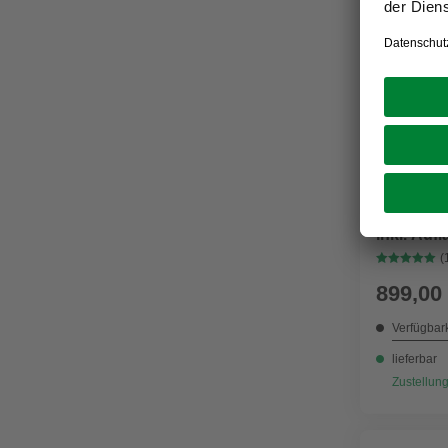
GARDEN P
Loungeset
inkl. Auf
(
899,00
Verfügbark
lieferbar
Zustellung