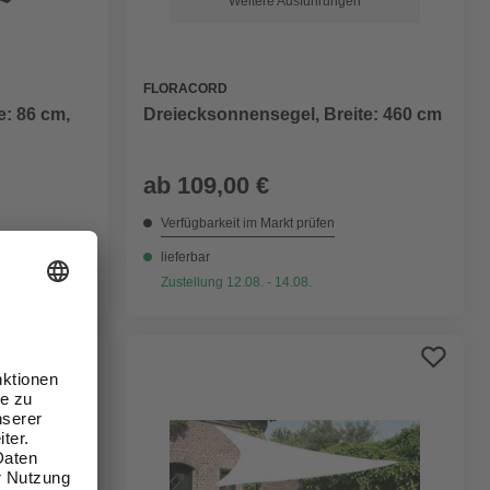
Weitere Ausführungen
FLORACORD
e: 86 cm,
Dreiecksonnensegel, Breite: 460 cm
ab
109,00 €
Verfügbarkeit im Markt prüfen
lieferbar
Zustellung 12.08. - 14.08.