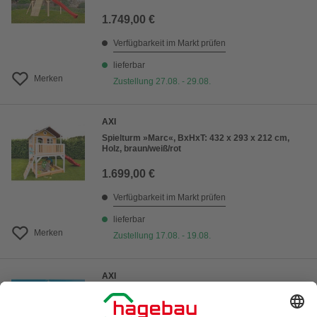
1.749,00 €
Verfügbarkeit im Markt prüfen
lieferbar
Merken
Zustellung 27.08. - 29.08.
AXI
Spielturm »Marc«, BxHxT: 432 x 293 x 212 cm,
Holz, braun/weiß/rot
1.699,00 €
Verfügbarkeit im Markt prüfen
lieferbar
Merken
Zustellung 17.08. - 19.08.
AXI
Spielturm »Liam«, BxHxT: 613 x 291 x 277 cm,
Holz, braun/weiß/lindgrün