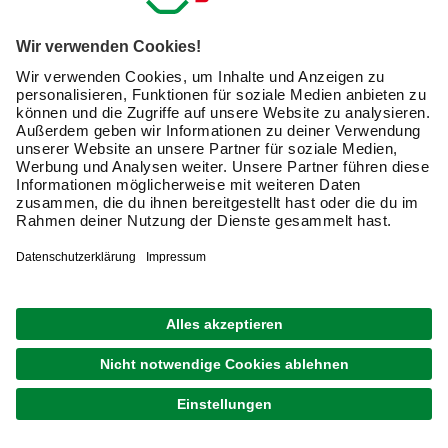
1.799,00 €
Verfügbarkeit im Markt prüfen
lieferbar
Merken
Zustellung 17.08. - 19.08.
1
von
4
Newsletter: Zusammen
machen wir Dein Zuhause zu
einem schöneren Ort.