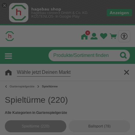
hagebau shop
Anzeigen
hagebau connect GmbH & Co. KG
KOSTENLOS- In Google Play
Wähle jetzt Deinen Markt
Gartenspielgeräte
Spieltürme
Spieltürme
(220)
Alle Kategorien in Gartenspielgeräte
Spieltürme
(220)
Ballsport
(78)