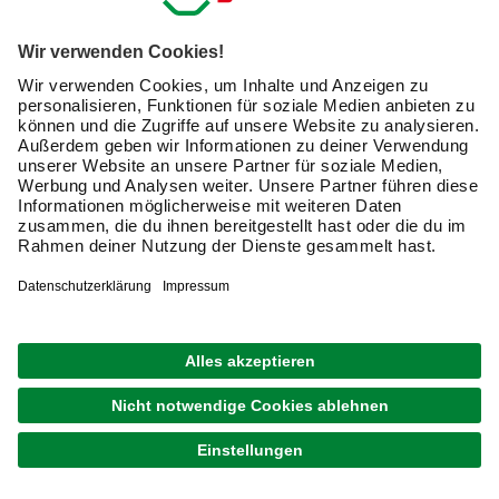
Spielhaus kaufen und altersgerecht erweitern
Wenn Sie Ihr Spielhaus mit Anbauten oder
Spielanlagenzubehör
immer wieder erweitern und neue
Details zufügen
, bleibt das Kinderspielgerät im Garten
spannend und interessant. Zum beliebten Zubehör
gehören:
Wellenrutschen (auch mit Wasseranschluss für heiße
Sommertage)
Netzrampen
Kletterseile
Schaukelanbauten
Spielzeugtruhen (auch als Sitzgelegenheit verwendbar)
Sandkästen