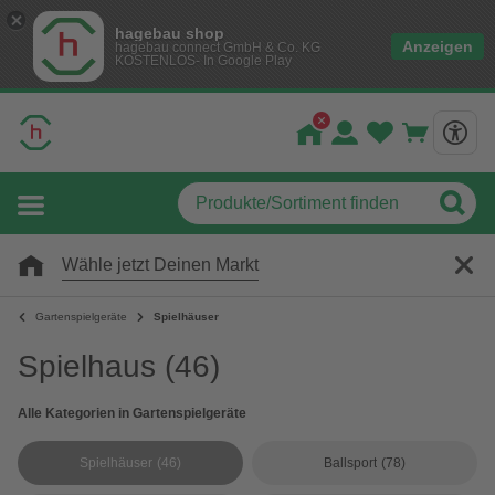
hagebau shop
Anzeigen
hagebau connect GmbH & Co. KG
KOSTENLOS- In Google Play
Wähle jetzt Deinen Markt
Gartenspielgeräte
Spielhäuser
Spielhaus
(46)
Alle Kategorien in Gartenspielgeräte
Spielhäuser
(46)
Ballsport
(78)