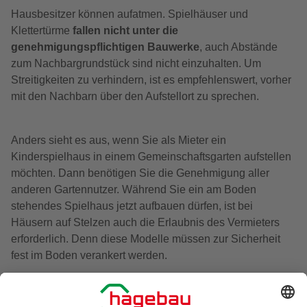
Hausbesitzer können aufatmen. Spielhäuser und
Klettertürme
fallen nicht unter die
genehmigungspflichtigen Bauwerke
, auch Abstände
zum Nachbargrundstück sind nicht einzuhalten. Um
Streitigkeiten zu verhindern, ist es empfehlenswert, vorher
mit den Nachbarn über den Aufstellort zu sprechen.
Anders sieht es aus, wenn Sie als Mieter ein
Kinderspielhaus in einem Gemeinschaftsgarten aufstellen
möchten. Dann benötigen Sie die Genehmigung aller
anderen Gartennutzer. Während Sie ein am Boden
stehendes Spielhaus jetzt aufbauen dürfen, ist bei
Häusern auf Stelzen auch die Erlaubnis des Vermieters
erforderlich. Denn diese Modelle müssen zur Sicherheit
fest im Boden verankert werden.