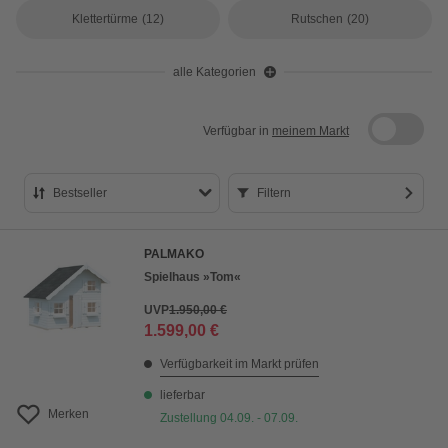
Klettertürme
(12)
Rutschen
(20)
alle Kategorien
Verfügbar in
meinem Markt
Bestseller
Filtern
Bestseller
PALMAKO
Preis aufsteigend
Spielhaus »Tom«
Preis absteigend
UVP
1.950,00 €
1.599,00 €
Bewertung
Verfügbarkeit im Markt prüfen
lieferbar
Merken
Zustellung 04.09. - 07.09.