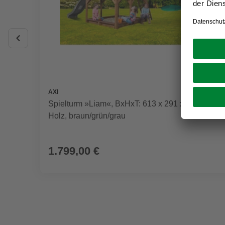
AXI
Spielturm »Liam«, BxHxT: 613 x 291 x 277 cm,
Holz, braun/grün/grau
1.799,00 €