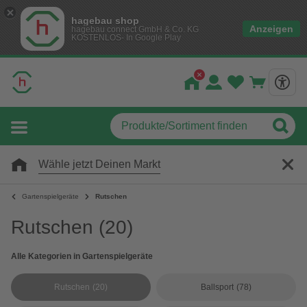
hagebau shop
Anzeigen
hagebau connect GmbH & Co. KG
KOSTENLOS- In Google Play
Wähle jetzt Deinen Markt
Gartenspielgeräte
Rutschen
Rutschen
(20)
Alle Kategorien in Gartenspielgeräte
Rutschen
(20)
Ballsport
(78)