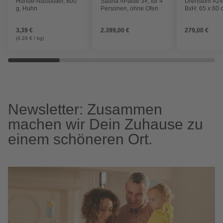
Hunde-Nassfutter, 800
Sauna »Paide 3«, für 4
Drehstuhl »2
g, Huhn
Personen, ohne Ofen
BxH: 65 x 60 
schwarz
3,39 €
2.399,00 €
279,00 €
(4,24 € / kg)
Newsletter: Zusammen
machen wir Dein Zuhause zu
einem schöneren Ort.