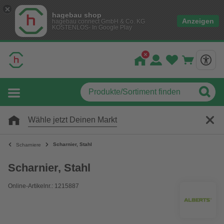
hagebau shop
Anzeigen
hagebau connect GmbH & Co. KG
KOSTENLOS- In Google Play
Wähle jetzt Deinen Markt
Scharnier, Stahl
Scharniere
Scharnier, Stahl
Online-Artikelnr.: 1215887