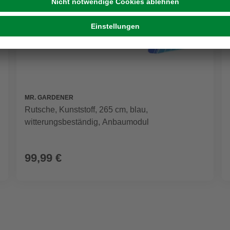
MR. GARDENER
Rutsche, Kunststoff, 265 cm, blau,
witterungsbeständig, Anbaumodul
99,99 €