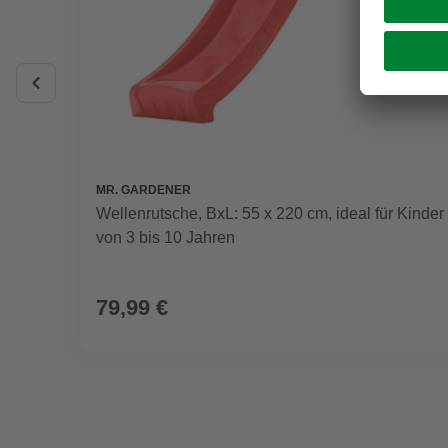
MR. GARDENER
Wellenrutsche, BxL: 55 x 220 cm, ideal für Kinder
von 3 bis 10 Jahren
79,99 €