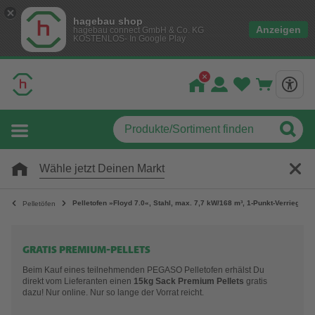
hagebau shop
Anzeigen
hagebau connect GmbH & Co. KG
KOSTENLOS- In Google Play
Wähle jetzt Deinen Markt
Pelletofen »Floyd 7.0«, Stahl, max. 7,7 kW/168 m³, 1-Punkt-Verriegelu
Pelletöfen
GRATIS PREMIUM-PELLETS
Beim Kauf eines teilnehmenden PEGASO Pelletofen erhälst Du
direkt vom Lieferanten einen
15kg Sack Premium Pellets
gratis
dazu! Nur online. Nur so lange der Vorrat reicht.