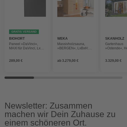
GRATIS VERSAND
BIOHORT
WEKA
SKANHOLZ
Paneel »DaVinci«,
Massivholzsauna,
Gartenhaus
MAXI für DaVinci, LxB:
»BERGEN«, LxBxH:
»Ostende«, Ho
143 x 77 cm,
195x195,5x205 cm,
BxHxT: 390 x 
dunkelgrau-metallic
naturfarben
310 cm (Auß
289,00 €
ab
3.279,00 €
3.329,00 €
inkl. Dachübe
Newsletter: Zusammen
machen wir Dein Zuhause zu
einem schöneren Ort.