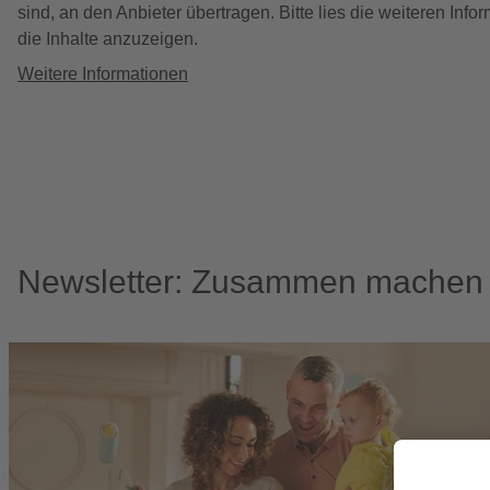
sind, an den Anbieter übertragen. Bitte lies die weiteren In
die Inhalte anzuzeigen.
Weitere Informationen
Newsletter: Zusammen machen w