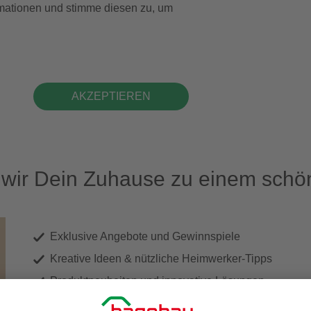
formationen und stimme diesen zu, um
AKZEPTIEREN
ir Dein Zuhause zu einem schön
Exklusive Angebote und Gewinnspiele
Kreative Ideen & nützliche Heimwerker-Tipps
Produktneuheiten und innovative Lösungen