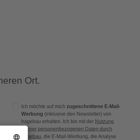
eren Ort.
Ich möchte auf mich
zugeschnittene E-Mail-
Werbung
(inklusive den Newsletter) von
hagebau erhalten. Ich bin mit der
Nutzung
meiner personenbezogenen Daten durch
hagebau
, die E-Mail-Werbung, die Analyse