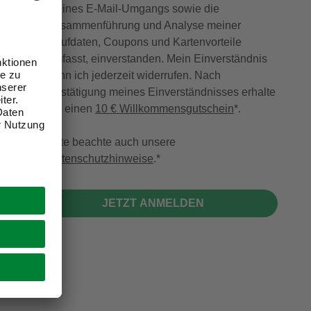
meines E-Mail-Umgangs sowie die
Zusammenführung und Analyse meiner
Kaufdaten, Coupons und Kartenvorteile
umfasst, einverstanden. Mein Einverständnis
kann ich jederzeit widerrufen. Nach
Bestätigung meines Einverständnisses erhalte
ich einen
10 € Willkommensgutschein
*.
Bitte beachte auch unsere
Datenschutzhinweise
.
JETZT ANMELDEN