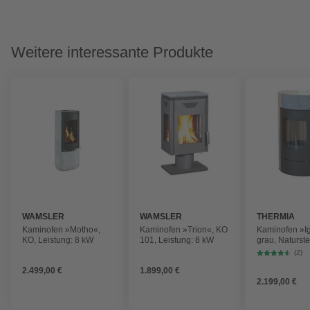
Weitere interessante Produkte
WAMSLER
WAMSLER
THERMIA
Kaminofen »Motho«,
Kaminofen »Trion«, KO
Kaminofen »Ig
KO, Leistung: 8 kW
101, Leistung: 8 kW
grau, Naturste
(2)
2.499,00 €
1.899,00 €
2.199,00 €