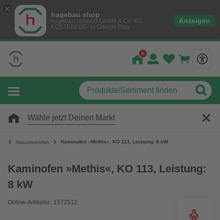
hagebau shop
Anzeigen
hagebau connect GmbH & Co. KG
KOSTENLOS- In Google Play
Wähle jetzt Deinen Markt
Kaminofen »Methis«, KO 113, Leistung: 8 kW
Natursteinöfen
Kaminofen »Methis«, KO 113, Leistung:
8 kW
Online-Artikelnr.: 1572512