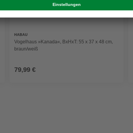
HABAU
Vogelhaus »Kanada«, BxHxT: 55 x 37 x 48 cm,
braun/weiß
79,99 €