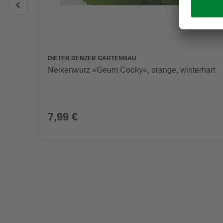
DIETER DENZER GARTENBAU
Nelkenwurz »Geum Cooky«, orange, winterhart
7,99 €