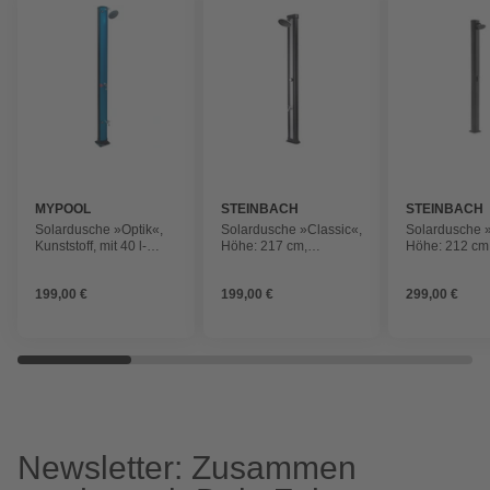
MYPOOL
STEINBACH
STEINBACH
Solardusche »Optik«,
Solardusche »Classic«,
Solardusche 
Kunststoff, mit 40 l-
Höhe: 217 cm,
Höhe: 212 cm,
Tank, verstellbarer
Fassungsvermögen: 40
Tank, Alumini
Duschkopf
l, Kunststoff, schwarz
schwarz
199,00 €
199,00 €
299,00 €
Newsletter: Zusammen