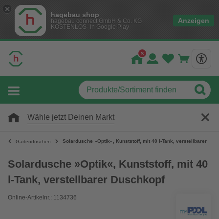
hagebau shop
Anzeigen
hagebau connect GmbH & Co. KG
KOSTENLOS- In Google Play
Wähle jetzt Deinen Markt
Solardusche »Optik«, Kunststoff, mit 40 l-Tank, verstellbarer Du
Gartenduschen
Solardusche »Optik«, Kunststoff, mit 40
l-Tank, verstellbarer Duschkopf
Online-Artikelnr.: 1134736