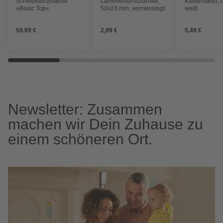
Schiebetürsysteme
Lamellentürscharnier,
Klebehaken, 
»Basic Top«
50x23 mm, vermessingt
weiß
59,99 €
2,99 €
5,49 €
Newsletter: Zusammen
machen wir Dein Zuhause zu
einem schöneren Ort.