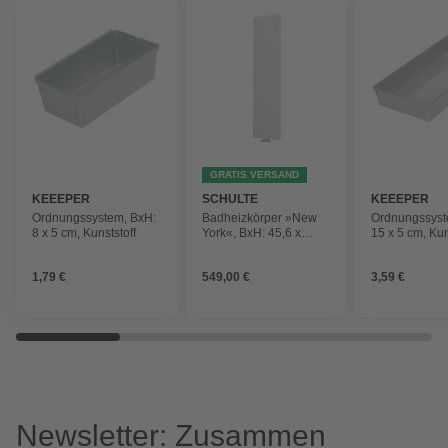
GRATIS VERSAND
KEEEPER
SCHULTE
KEEEPER
Ordnungssystem, BxH:
Badheizkörper »New
Ordnungssyst
8 x 5 cm, Kunststoff
York«, BxH: 45,6 x
15 x 5 cm, Kun
180,6 cm, 805 W,
alpinweiß
1,79 €
549,00 €
3,59 €
Newsletter: Zusammen