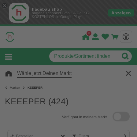
hagebau shop
Anzeigen
hagebau connect GmbH & Co. KG
KOSTENLOS- In Google Play
Wähle jetzt Deinen Markt
Marken
KEEEPER
KEEEPER
(424)
Verfügbar in
meinem Markt
Bestseller
Filtern