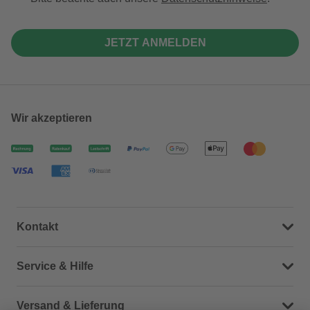
JETZT ANMELDEN
Wir akzeptieren
Kontakt
Dein Kontakt zu uns
Service & Hilfe
Häufige Fragen (FAQ)
Versand & Lieferung