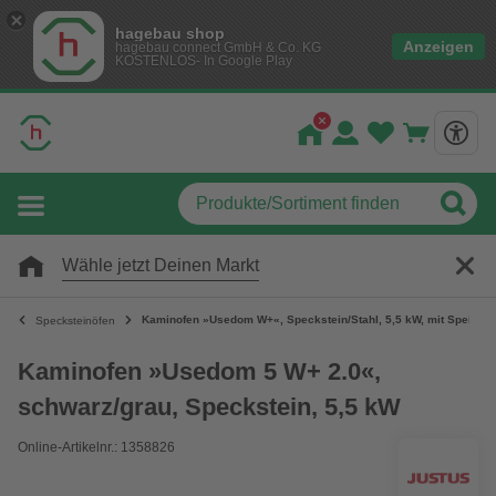
hagebau shop
Anzeigen
hagebau connect GmbH & Co. KG
KOSTENLOS- In Google Play
Wähle jetzt Deinen Markt
Kaminofen »Usedom W+«, Speckstein/Stahl, 5,5 kW, mit Speicher
Specksteinöfen
Kaminofen »Usedom 5 W+ 2.0«,
schwarz/grau, Speckstein, 5,5 kW
Online-Artikelnr.: 1358826