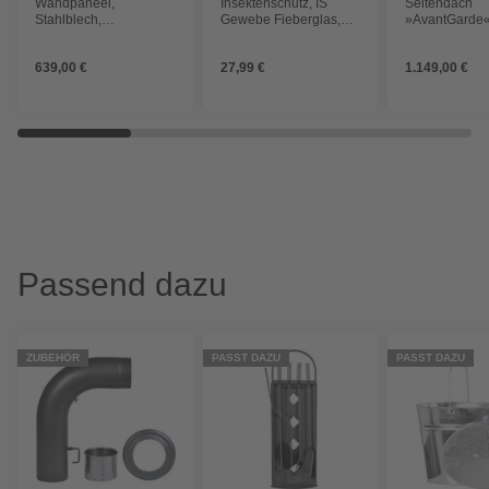
Wandpaneel,
Insektenschutz, IS
Seitendach
Stahlblech,
Gewebe Fieberglas,
»AvantGarde«
feuerverzinkt/lackiert
100 x 120 cm
243 x 218 x 2
quarzgrau-met
639,00 €
27,99 €
1.149,00 €
Passend dazu
ZUBEHÖR
PASST DAZU
PASST DAZU