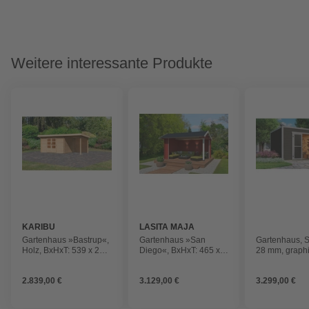
Weitere interessante Produkte
KARIBU
LASITA MAJA
Gartenhaus »Bastrup«,
Gartenhaus »San
Gartenhaus, 
Holz, BxHxT: 539 x 222
Diego«, BxHxT: 465 x
28 mm, graphi
x 297 cm (Außenmaße
273,6 x 389 cm
inkl. Dachüberstand)
(Außenmaße inkl.
2.839,00 €
3.129,00 €
3.299,00 €
Dachüberstand), Holz