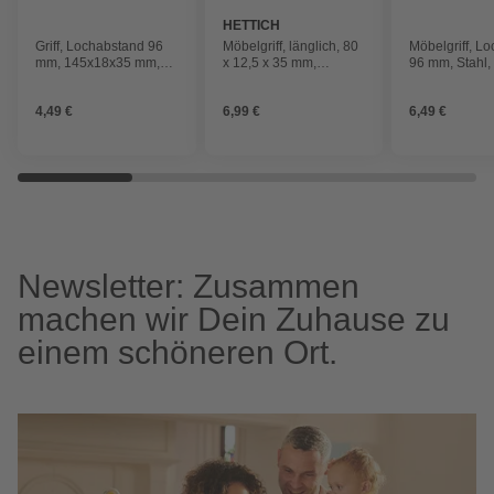
HETTICH
Griff, Lochabstand 96
Möbelgriff, länglich, 80
Möbelgriff, Lo
mm, 145x18x35 mm,
x 12,5 x 35 mm,
96 mm, Stahl,
Aluminium, schwarz
edelstahlfarben,
Aluminium
4,49 €
6,99 €
6,49 €
Newsletter: Zusammen
machen wir Dein Zuhause zu
einem schöneren Ort.