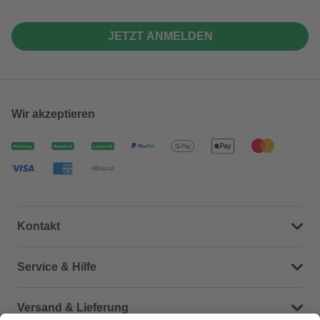
JETZT ANMELDEN
Wir akzeptieren
Kontakt
Dein Kontakt zu uns
Service & Hilfe
Häufige Fragen (FAQ)
Versand & Lieferung