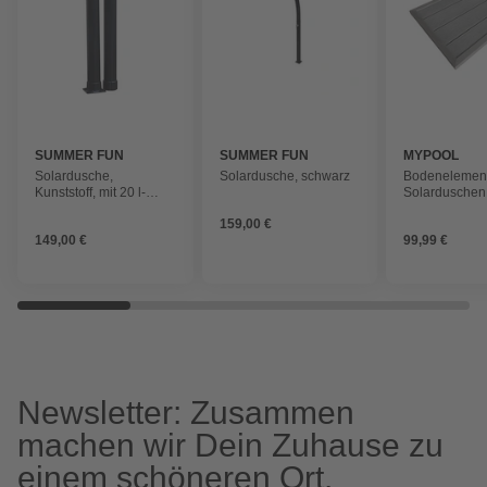
SUMMER FUN
SUMMER FUN
MYPOOL
Solardusche,
Solardusche, schwarz
Bodenelement,
Kunststoff, mit 20 l-
Solarduschen
Tank, verstellbarer
LxBxH 101 x 6
159,00 €
Duschkopf
cm
149,00 €
99,99 €
Newsletter: Zusammen
machen wir Dein Zuhause zu
einem schöneren Ort.