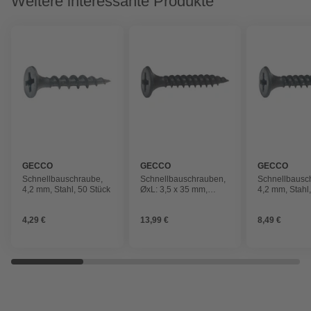
Weitere interessante Produkte
GECCO
GECCO
GECCO
Schnellbauschraube,
Schnellbauschrauben,
Schnellbausc
4,2 mm, Stahl, 50 Stück
ØxL: 3,5 x 35 mm,
4,2 mm, Stahl
phosphatiert, 500 Stück
Stück
4,29 €
13,99 €
8,49 €