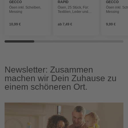
GECCO
RAPID
GECCO
Ösen inkl. Scheiben,
Ösen, 25 Stück, Für:
Ösen inkl. Sc
Messing
Textilien, Leder und
Messing
Ölzeug
10,99 €
ab
7,49 €
9,99 €
Newsletter: Zusammen
machen wir Dein Zuhause zu
einem schöneren Ort.