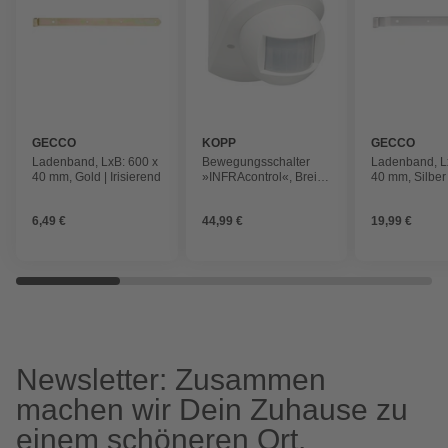
GECCO
KOPP
GECCO
Ladenband, LxB: 600 x
Bewegungsschalter
Ladenband, L
40 mm, Gold | Irisierend
»INFRAcontrol«, Breite:
40 mm, Silber
8 cm
6,49 €
44,99 €
19,99 €
Newsletter: Zusammen
machen wir Dein Zuhause zu
einem schöneren Ort.