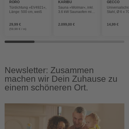
RORO
KARIBU
GECCO
Türdichtung »EV4921«,
Sauna »Wolmar«, inkl.
Universalschr
Länge: 500 cm, weiß
3.6 kW Saunaofen mit
Stahl, Ø 6 x 
integrierter Steuerung,
St.
für 3 Personen
29,99 €
2.099,00 €
14,99 €
(59,98 € / m)
Newsletter: Zusammen
machen wir Dein Zuhause zu
einem schöneren Ort.