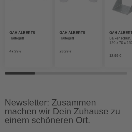
GAH ALBERTS
GAH ALBERTS
GAH ALBER
Haltegriff
Haltegriff
Balkenschuh,
120 x 70 x 15
Stahl
47,99 €
28,99 €
12,99 €
Newsletter: Zusammen
machen wir Dein Zuhause zu
einem schöneren Ort.