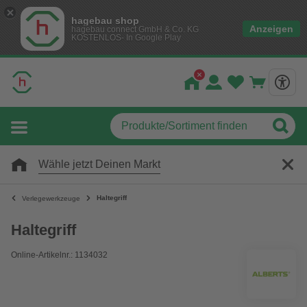
hagebau shop
Anzeigen
hagebau connect GmbH & Co. KG
KOSTENLOS- In Google Play
Wähle jetzt Deinen Markt
Haltegriff
Verlegewerkzeuge
Haltegriff
Online-Artikelnr.: 1134032