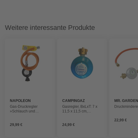
Weitere interessante Produkte
NAPOLEON
CAMPINGAZ
MR. GARDE
Gas-Druckregler
Gasregler, BxLxT: 7 x
Druckmindere
»Schlauch und
11,5 x 11,5 cm,
Druckregler 50mbar
Geeignet für: Propan-
22,99 €
DE«, inkl. Schlauch, 50
und Butanflaschen
29,99 €
24,99 €
mbar