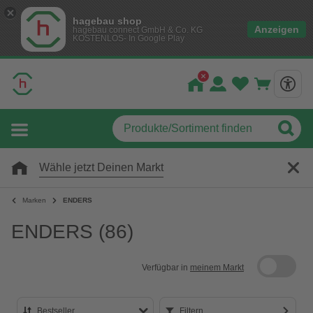
hagebau shop
Anzeigen
hagebau connect GmbH & Co. KG
KOSTENLOS- In Google Play
Wähle jetzt Deinen Markt
Marken
ENDERS
ENDERS
(86)
Verfügbar in
meinem Markt
Bestseller
Filtern