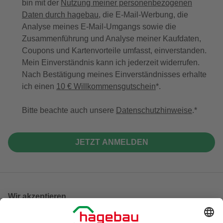
bin mit der
Nutzung meiner personenbezogenen
Daten durch hagebau
, die E-Mail-Werbung, die
Analyse meines E-Mail-Umgangs sowie die
Zusammenführung und Analyse meiner Kaufdaten,
Coupons und Kartenvorteile umfasst, einverstanden.
Mein Einverständnis kann ich jederzeit widerrufen.
Nach Bestätigung meines Einverständnisses erhalte
ich einen
10 € Willkommensgutschein
*.
Bitte beachte auch unsere
Datenschutzhinweise
.
JETZT ANMELDEN
Wir akzeptieren