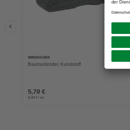
WINDHAGER
Baumanbinder, Kunststoff
5,79 €
(1,93 € / m)