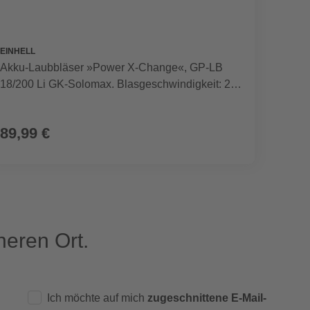
EINHELL
EINHEL
Akku-Laubbläser »Power X-Change«, GP-LB
Schmu
18/200 Li GK-Solomax. Blasgeschwindigkeit: 200
DP 18/
km/h
89,99 €
99,9
eren Ort.
Ich möchte auf mich
zugeschnittene E-Mail-