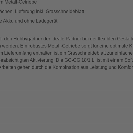
 Metall-Getriebe
hen, Lieferung inkl. Grasschneideblatt
ge Akku und ohne Ladegerät
ür den Hobbygärtner der ideale Partner bei der flexiblen Gesta
erden. Ein robustes Metall-Getriebe sorgt für eine optimale Kr
m Lieferumfang enthalten ist ein Grasschneideblatt zur einfach
absichtigten Aktivierung. Die GC-CG 18/1 Li ist mit einem Softg
 Arbeiten gehen durch die Kombination aus Leistung und Komfo