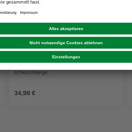
WORX
Dual-Ladegerät »PowerShare WA3772«,
schwarz/orange
34,99 €