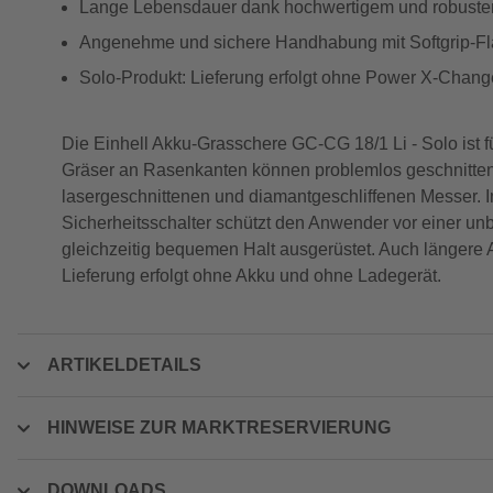
Lange Lebensdauer dank hochwertigem und robustem
Angenehme und sichere Handhabung mit Softgrip-Fläc
Solo-Produkt: Lieferung erfolgt ohne Power X-Chan
Die Einhell Akku-Grasschere GC-CG 18/1 Li - Solo ist f
Gräser an Rasenkanten können problemlos geschnitten w
lasergeschnittenen und diamantgeschliffenen Messer. I
Sicherheitsschalter schützt den Anwender vor einer unbe
gleichzeitig bequemen Halt ausgerüstet. Auch längere
Lieferung erfolgt ohne Akku und ohne Ladegerät.
ARTIKELDETAILS
HINWEISE ZUR MARKTRESERVIERUNG
DOWNLOADS