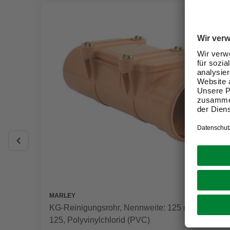
MARLEY
KG-Reinigungsrohr, Nennweite: 125 mm, DN
125, Polyvinylchlorid (PVC)