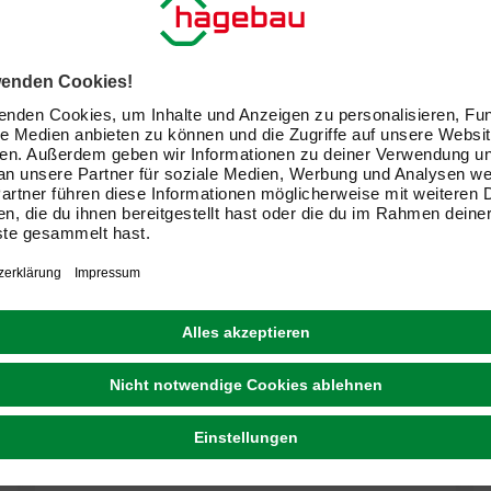
ALFER® ALUMINIUM
Rechteckrohr, Combitech®, 1000 x 12,5 x 12,5 x
1 mm, Weiß, PVC