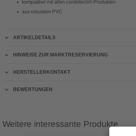
kompatibel mit allen combitech®-Produkten
aus robustem PVC
ARTIKELDETAILS
HINWEISE ZUR MARKTRESERVIERUNG
HERSTELLERKONTAKT
BEWERTUNGEN
Weitere interessante Produkte