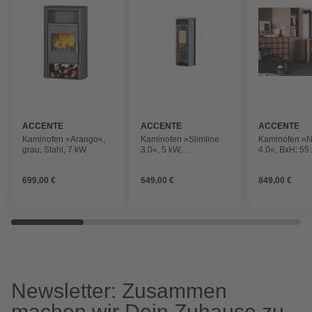
ACCENTE
ACCENTE
ACCENTE
Kaminofen »Arango«,
Kaminofen »Slimline
Kaminofen 
grau, Stahl, 7 kW
3.0«, 5 kW,
4.0«, BxH: 55 
Naturstein/Stahl, grau
cm, 7 kW, Stah
Sandstein
699,00 €
649,00 €
849,00 €
Newsletter: Zusammen
machen wir Dein Zuhause zu