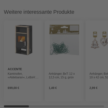
Weitere interessante Produkte
ACCENTE
Kaminofen,
Anhänger, BxT: 12 x
Anhänger, BxH
»Aldebaran«, LxBxH:
12,5 cm, 15 g, grün
10 x 42 cm, 5
37x54,2x103,8 cm,
sandsteinfarben/schwarz
699,00 €
1,49 €
2,99 €