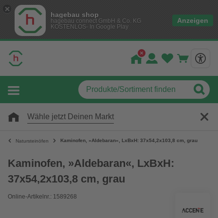
hagebau shop
Anzeigen
hagebau connect GmbH & Co. KG
KOSTENLOS- In Google Play
Wähle jetzt Deinen Markt
Kaminofen, »Aldebaran«, LxBxH: 37x54,2x103,8 cm, grau
Natursteinöfen
Kaminofen, »Aldebaran«, LxBxH:
37x54,2x103,8 cm, grau
Online-Artikelnr.: 1589268