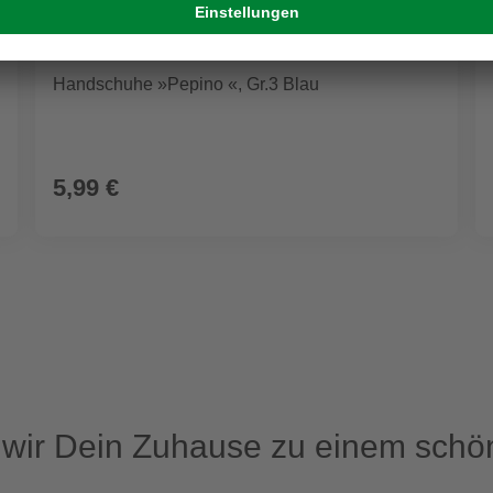
Handschuhe »Pepino «, Gr.3 Blau
5,99 €
ir Dein Zuhause zu einem schön