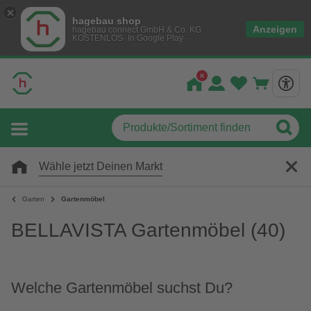
hagebau shop
Anzeigen
hagebau connect GmbH & Co. KG
KOSTENLOS- In Google Play
Wähle jetzt Deinen Markt
Garten
Gartenmöbel
BELLAVISTA Gartenmöbel
(40)
Welche Gartenmöbel suchst Du?