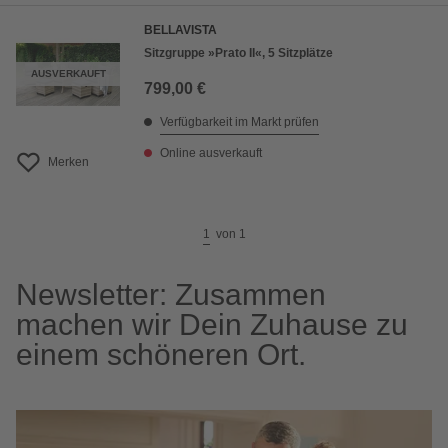
BELLAVISTA
Sitzgruppe »Prato II«, 5 Sitzplätze
AUSVERKAUFT
799,00 €
Verfügbarkeit im Markt prüfen
Online ausverkauft
Merken
1
von
1
Newsletter: Zusammen
machen wir Dein Zuhause zu
einem schöneren Ort.