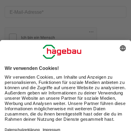
E-Mail-Adresse
Friendly Captcha
Ich möchte auf mich
zugeschnittene E-Mail-Werbung
(inklusive den Newsletter) von hagebau erhalten. Ich
bin mit der
Nutzung meiner personenbezogenen
Daten durch hagebau
, die E-Mail-Werbung, die
Analyse meines E-Mail-Umgangs sowie die
Zusammenführung und Analyse meiner Kaufdaten,
Coupons und Kartenvorteile umfasst, einverstanden.
Mein Einverständnis kann ich jederzeit widerrufen.
Nach Bestätigung meines Einverständnisses erhalte
ich einen
10 € Willkommensgutschein
*.