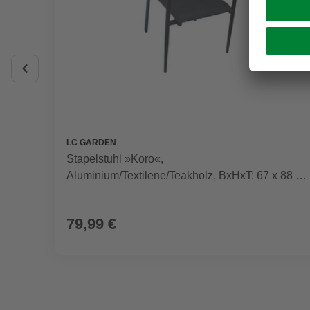
LC GARDEN
Stapelstuhl »Koro«,
Aluminium/Textilene/Teakholz, BxHxT: 67 x 88 x
56 cm
79,99 €