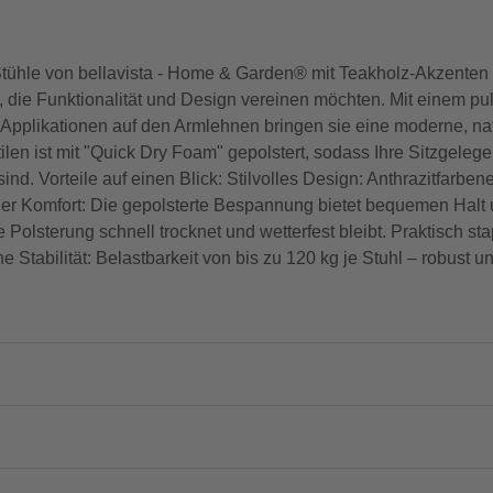
or-Stühle von bellavista - Home & Garden® mit Teakholz-Akzente
r, die Funktionalität und Design vereinen möchten. Mit einem pu
pplikationen auf den Armlehnen bringen sie eine moderne, natü
en ist mit "Quick Dry Foam" gepolstert, sodass Ihre Sitzgeleg
nd. Vorteile auf einen Blick: Stilvolles Design: Anthrazitfarb
r Komfort: Die gepolsterte Bespannung bietet bequemen Halt und
Polsterung schnell trocknet und wetterfest bleibt. Praktisch sta
Stabilität: Belastbarkeit von bis zu 120 kg je Stuhl – robust un