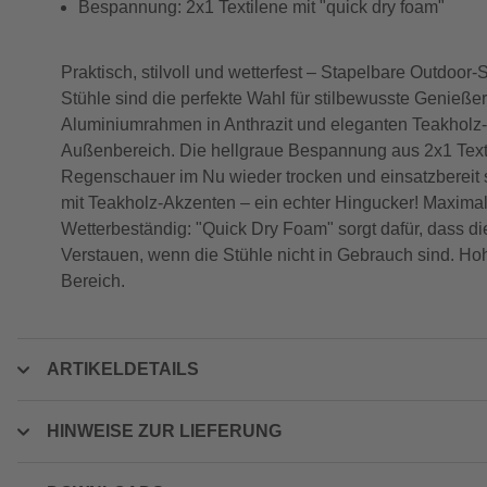
Bespannung: 2x1 Textilene mit "quick dry foam"
Praktisch, stilvoll und wetterfest – Stapelbare Outdo
Stühle sind die perfekte Wahl für stilbewusste Genieße
Aluminiumrahmen in Anthrazit und eleganten Teakholz-A
Außenbereich. Die hellgraue Bespannung aus 2x1 Textil
Regenschauer im Nu wieder trocken und einsatzbereit si
mit Teakholz-Akzenten – ein echter Hingucker! Maximale
Wetterbeständig: "Quick Dry Foam" sorgt dafür, dass die 
Verstauen, wenn die Stühle nicht in Gebrauch sind. Hohe 
Bereich.
ARTIKELDETAILS
HINWEISE ZUR LIEFERUNG