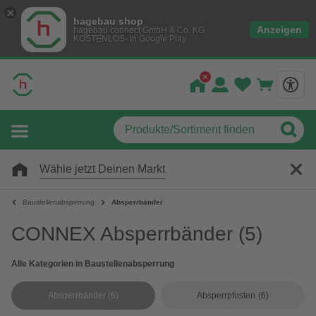
hagebau shop
Anzeigen
hagebau connect GmbH & Co. KG
KOSTENLOS- In Google Play
Wähle jetzt Deinen Markt
Baustellenabsperrung
Absperrbänder
CONNEX Absperrbänder
(5)
Alle Kategorien in Baustellenabsperrung
Absperrbänder
(6)
Absperrpfosten
(6)