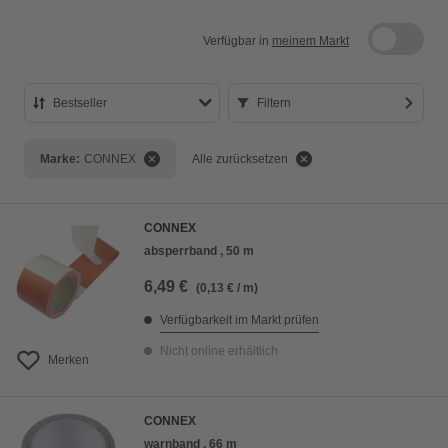
Verfügbar in
meinem Markt
Bestseller
Filtern
Bestseller
Marke:
CONNEX
Alle zurücksetzen
Preis aufsteigend
Preis absteigend
CONNEX
Bewertung
absperrband , 50 m
6,49 €
(0,13 € / m)
Verfügbarkeit im Markt prüfen
Nicht online erhältlich
Merken
CONNEX
warnband , 66 m