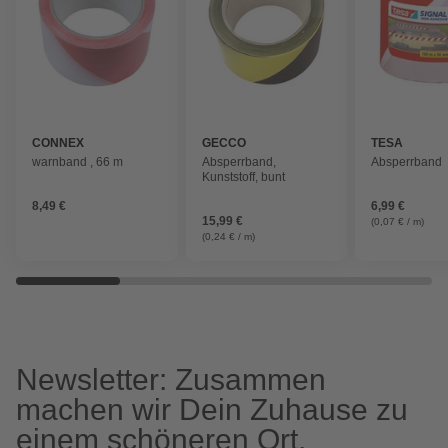
CONNEX
GECCO
TESA
warnband , 66 m
Absperrband,
Absperrband
Kunststoff, bunt
8,49 €
6,99 €
15,99 €
(0,07 € / m)
(0,24 € / m)
Newsletter: Zusammen
machen wir Dein Zuhause zu
einem schöneren Ort.