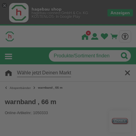
hagebau shop
Anzeigen
hagebau connect GmbH & Co. KG
KOSTENLOS- In Google Play
Wähle jetzt Deinen Markt
warnband , 66 m
Absperrbänder
warnband , 66 m
Online-Artikelnr.: 1050333