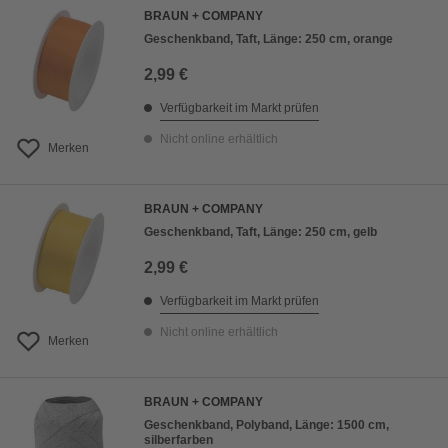
BRAUN + COMPANY
Geschenkband, Taft, Länge: 250 cm, orange
2,99 €
Verfügbarkeit im Markt prüfen
Nicht online erhältlich
Merken
BRAUN + COMPANY
Geschenkband, Taft, Länge: 250 cm, gelb
2,99 €
Verfügbarkeit im Markt prüfen
Nicht online erhältlich
Merken
BRAUN + COMPANY
Geschenkband, Polyband, Länge: 1500 cm,
silberfarben