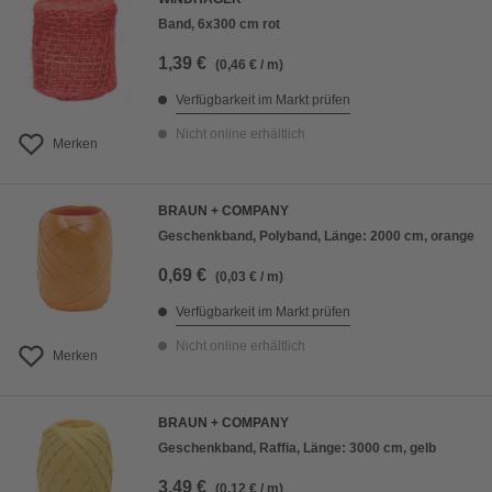
Band, 6x300 cm rot
1,39 €
(0,46 € / m)
Verfügbarkeit im Markt prüfen
Nicht online erhältlich
Merken
BRAUN + COMPANY
Geschenkband, Polyband, Länge: 2000 cm, orange
0,69 €
(0,03 € / m)
Verfügbarkeit im Markt prüfen
Nicht online erhältlich
Merken
BRAUN + COMPANY
Geschenkband, Raffia, Länge: 3000 cm, gelb
3,49 €
(0,12 € / m)