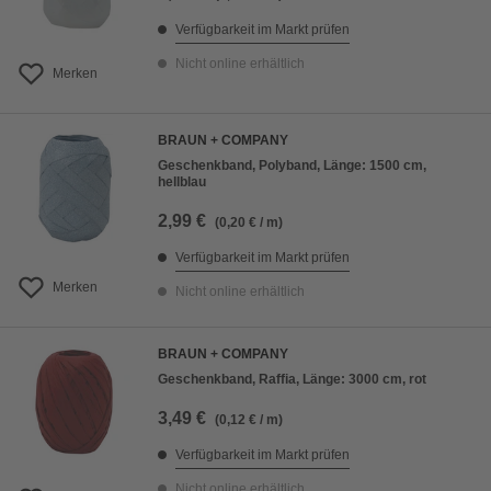
Verfügbarkeit im Markt prüfen
Nicht online erhältlich
Merken
BRAUN + COMPANY
Geschenkband, Polyband, Länge: 1500 cm,
hellblau
2,99 €
(0,20 € / m)
Verfügbarkeit im Markt prüfen
Merken
Nicht online erhältlich
BRAUN + COMPANY
Geschenkband, Raffia, Länge: 3000 cm, rot
3,49 €
(0,12 € / m)
Verfügbarkeit im Markt prüfen
Nicht online erhältlich