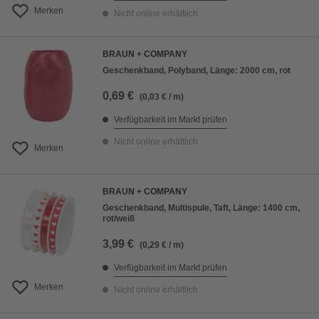
Merken
Nicht online erhältlich
BRAUN + COMPANY
Geschenkband, Polyband, Länge: 2000 cm, rot
0,69 €
(0,03 € / m)
Verfügbarkeit im Markt prüfen
Nicht online erhältlich
Merken
BRAUN + COMPANY
Geschenkband, Multispule, Taft, Länge: 1400 cm,
rot/weiß
3,99 €
(0,29 € / m)
Verfügbarkeit im Markt prüfen
Merken
Nicht online erhältlich