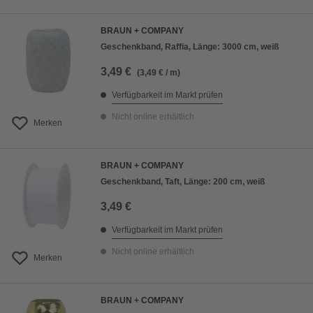
BRAUN + COMPANY
Geschenkband, Raffia, Länge: 3000 cm, weiß
3,49 €
(3,49 € / m)
Verfügbarkeit im Markt prüfen
Nicht online erhältlich
Merken
BRAUN + COMPANY
Geschenkband, Taft, Länge: 200 cm, weiß
3,49 €
Verfügbarkeit im Markt prüfen
Nicht online erhältlich
Merken
BRAUN + COMPANY