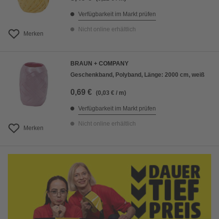
Verfügbarkeit im Markt prüfen
Nicht online erhältlich
Merken
BRAUN + COMPANY
Geschenkband, Polyband, Länge: 2000 cm, weiß
0,69 €
(0,03 € / m)
Verfügbarkeit im Markt prüfen
Nicht online erhältlich
Merken