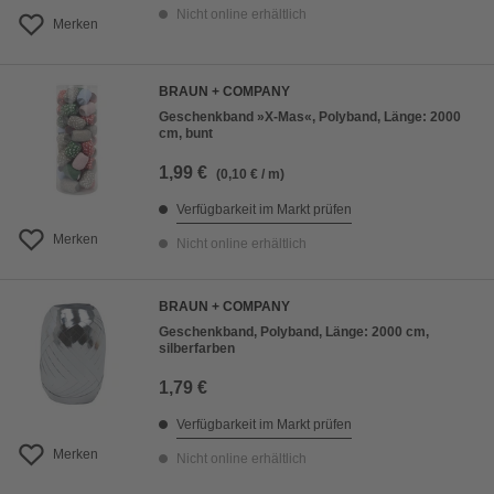
Nicht online erhältlich
Merken
BRAUN + COMPANY
Geschenkband »X-Mas«, Polyband, Länge: 2000
cm, bunt
1,99 €
(0,10 € / m)
Verfügbarkeit im Markt prüfen
Merken
Nicht online erhältlich
BRAUN + COMPANY
Geschenkband, Polyband, Länge: 2000 cm,
silberfarben
1,79 €
Verfügbarkeit im Markt prüfen
Merken
Nicht online erhältlich