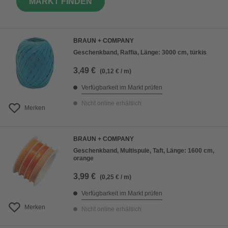
MARKT FINDEN
BRAUN + COMPANY
Geschenkband, Raffia, Länge: 3000 cm, türkis
3,49 €
(0,12 € / m)
Verfügbarkeit im Markt prüfen
Nicht online erhältlich
Merken
BRAUN + COMPANY
Geschenkband, Multispule, Taft, Länge: 1600 cm,
orange
3,99 €
(0,25 € / m)
Verfügbarkeit im Markt prüfen
Merken
Nicht online erhältlich