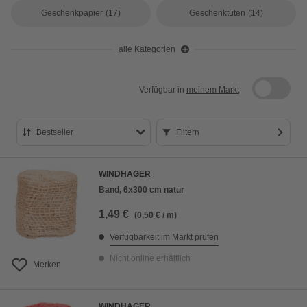
Geschenkpapier
(17)
Geschenktüten
(14)
alle Kategorien
Verfügbar in
meinem Markt
Bestseller
Filtern
Bestseller
WINDHAGER
Preis aufsteigend
Band, 6x300 cm natur
Preis absteigend
1,49 €
(0,50 € / m)
Bewertung
Verfügbarkeit im Markt prüfen
Nicht online erhältlich
Merken
WINDHAGER