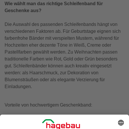
Wie wählt man das richtige Schleifenband für
Geschenke aus?
Die Auswahl des passenden Schleifenbands hängt von
verschiedenen Faktoren ab. Für Geburtstage eignen sich
farbenfrohe Bänder mit verspielten Mustern, während für
Hochzeiten eher dezente Töne in Weiß, Creme oder
Pastellfarben gewählt werden. Zu Weihnachten passen
traditionelle Farben wie Rot, Gold oder Grün besonders
gut. Schleifenbänder können auch kreativ eingesetzt
werden: als Haarschmuck, zur Dekoration von
Blumensträußen oder als elegante Verzierung für
Einladungen.
Vorteile von hochwertigem Geschenkband:
Verleiht Geschenken eine persönliche und liebevolle