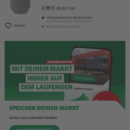
2,99 €
(0,20 € / m)
Verfügbarkeit im Markt prüfen
Merken
Nicht online erhältlich
SPEICHER DEINEN MARKT
Immer am Laufenden bleiben