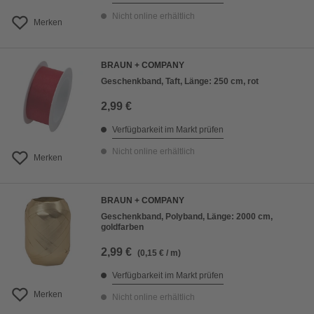
Nicht online erhältlich
Merken
BRAUN + COMPANY
Geschenkband, Taft, Länge: 250 cm, rot
2,99 €
Verfügbarkeit im Markt prüfen
Nicht online erhältlich
Merken
BRAUN + COMPANY
Geschenkband, Polyband, Länge: 2000 cm,
goldfarben
2,99 €
(0,15 € / m)
Verfügbarkeit im Markt prüfen
Merken
Nicht online erhältlich