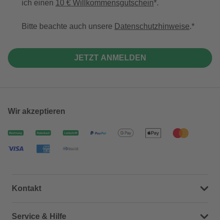
ich einen
10 € Willkommensgutschein
*.
Bitte beachte auch unsere
Datenschutzhinweise
.
JETZT ANMELDEN
Wir akzeptieren
Kontakt
Dein Kontakt zu uns
Service & Hilfe