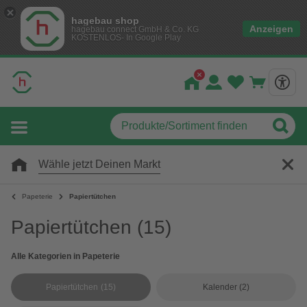
hagebau shop
Anzeigen
hagebau connect GmbH & Co. KG
KOSTENLOS- In Google Play
Wähle jetzt Deinen Markt
Papeterie
Papiertütchen
Papiertütchen
(15)
Alle Kategorien in Papeterie
Papiertütchen
(15)
Kalender
(2)