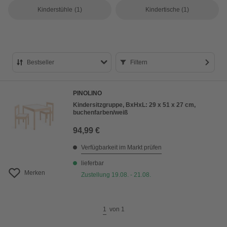
Kinderstühle
(1)
Kindertische
(1)
Bestseller
Filtern
Bestseller
PINOLINO
Preis aufsteigend
Kindersitzgruppe, BxHxL: 29 x 51 x 27 cm,
buchenfarben/weiß
Preis absteigend
94,99 €
Bewertung
Verfügbarkeit im Markt prüfen
lieferbar
Merken
Zustellung 19.08. - 21.08.
1
von
1