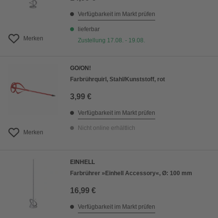
Verfügbarkeit im Markt prüfen
lieferbar
Merken
Zustellung 17.08. - 19.08.
GO/ON!
Farbrührquirl, Stahl/Kunststoff, rot
3,99 €
Verfügbarkeit im Markt prüfen
Nicht online erhältlich
Merken
EINHELL
Farbrührer »Einhell Accessory«, Ø: 100 mm
16,99 €
Verfügbarkeit im Markt prüfen