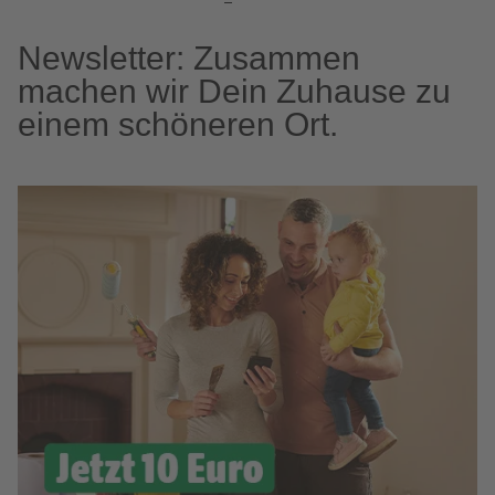
Newsletter: Zusammen
machen wir Dein Zuhause zu
einem schöneren Ort.