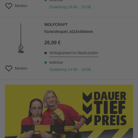
lieferbar
Merken
Zustellung 18.08. - 20.08.
WOLFCRAFT
Farbrührquirl, ø115x600mm
26,99 €
Verfügbarkeit im Markt prüfen
lieferbar
Merken
Zustellung 14.08. - 18.08.