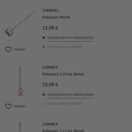
STERKEL
Rührquirl, Metall
11,99 €
Verfügbarkeit im Markt prüfen
Nicht online erhältlich
Merken
CONNEX
Rührquirl, 0,29 kg, Metall
15,99 €
Verfügbarkeit im Markt prüfen
Nicht online erhältlich
Merken
CONNEX
Rührquirl, 1,17 kg, Metall