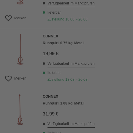
Verfügbarkeit im Markt prüfen
lieferbar
Merken
Zustellung 18.08. - 20.08.
CONNEX
Rührquirl, 0,75 kg, Metall
19,99 €
Verfügbarkeit im Markt prüfen
lieferbar
Merken
Zustellung 18.08. - 20.08.
CONNEX
Rührquirl, 1,08 kg, Metall
31,99 €
Verfügbarkeit im Markt prüfen