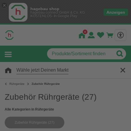
hagebau shop
Anzeigen
hagebau connect GmbH & Co. KG
KOSTENLOS- In Google Play
Wähle jetzt Deinen Markt
Rührgeräte
Zubehör Rührgeräte
Zubehör Rührgeräte
(27)
Alle Kategorien in Rührgeräte
Zubehör Rührgeräte
(27)