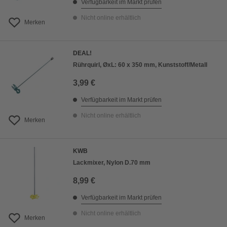
Verfügbarkeit im Markt prüfen
Nicht online erhältlich
Merken
DEAL!
Rührquirl, ØxL: 60 x 350 mm, Kunststoff/Metall
3,99 €
Verfügbarkeit im Markt prüfen
Nicht online erhältlich
Merken
KWB
Lackmixer, Nylon D.70 mm
8,99 €
Verfügbarkeit im Markt prüfen
Nicht online erhältlich
Merken