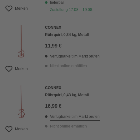
lieferbar
Merken
Zustellung 17.08. - 19.08.
CONNEX
Rührquirl, 0,34 kg, Metall
11,99 €
Verfügbarkeit im Markt prüfen
Nicht online erhältlich
Merken
CONNEX
Rührquirl, 0,43 kg, Metall
16,99 €
Verfügbarkeit im Markt prüfen
Nicht online erhältlich
Merken