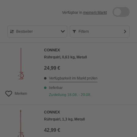
Verfügbar in
meinem Markt
Bestseller
Filtern
Bestseller
CONNEX
Preis aufsteigend
Rührquirl, 0,63 kg, Metall
Preis absteigend
24,99 €
Bewertung
Verfügbarkeit im Markt prüfen
lieferbar
Merken
Zustellung 18.08. - 20.08.
CONNEX
Rührquirl, 1,3 kg, Metall
42,99 €