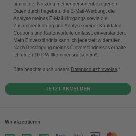
bin mit der
Nutzung meiner personenbezogenen
Daten durch hagebau
, die E-Mail-Werbung, die
Analyse meines E-Mail-Umgangs sowie die
Zusammenführung und Analyse meiner Kaufdaten,
Coupons und Kartenvorteile umfasst, einverstanden.
Mein Einverständnis kann ich jederzeit widerrufen.
Nach Bestätigung meines Einverständnisses erhalte
ich einen
10 € Willkommensgutschein
*.
Bitte beachte auch unsere
Datenschutzhinweise
.
JETZT ANMELDEN
Wir akzeptieren