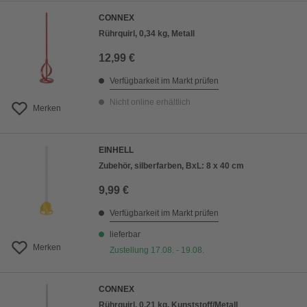
CONNEX
Rührquirl, 0,34 kg, Metall
12,99 €
Verfügbarkeit im Markt prüfen
Nicht online erhältlich
Merken
EINHELL
Zubehör, silberfarben, BxL: 8 x 40 cm
9,99 €
Verfügbarkeit im Markt prüfen
lieferbar
Merken
Zustellung 17.08. - 19.08.
CONNEX
Rührquirl, 0,21 kg, Kunststoff/Metall