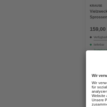
KRAUSE
Vielzwec
Sprossen
159,00
Verfügbark
lieferbar
Zustellung