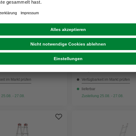
KRAUSE
kleiter »CORDA«, 27
Vielzweckleiter »CORDA«
, Aluminium
Sprossen, Aluminium
 €
129,00 €
eit im Markt prüfen
Verfügbarkeit im Markt prüfen
lieferbar
 25.08. - 27.08.
Zustellung 25.08. - 27.08.