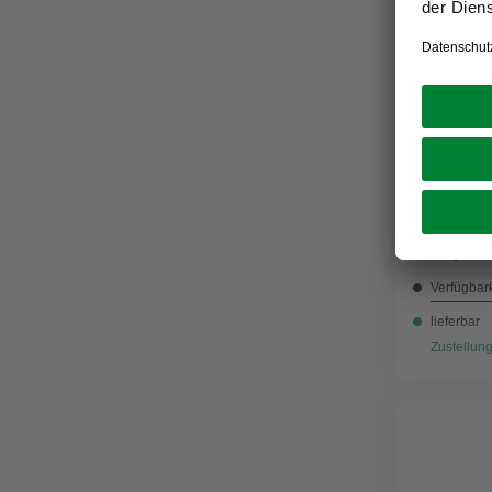
KRAUSE
Vielzwec
Sprossen
159,00
Verfügbark
lieferbar
Zustellung