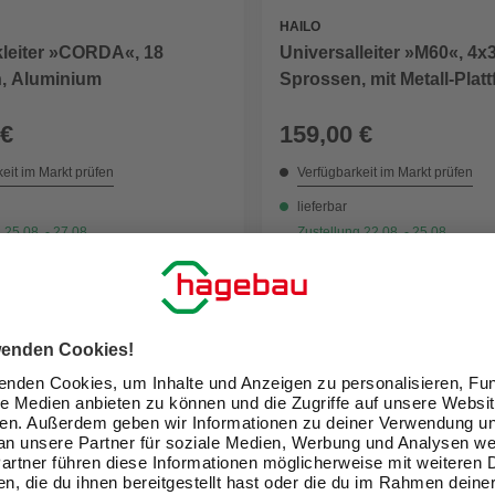
HAILO
kleiter »CORDA«, 18
Universalleiter »M60«, 4x
, Aluminium
Sprossen, mit Metall-Plat
 €
159,00 €
eit im Markt prüfen
Verfügbarkeit im Markt prüfen
lieferbar
 25.08. - 27.08.
Zustellung 22.08. - 25.08.