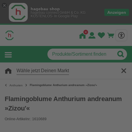
hagebau shop
Anzeigen
hagebau connect GmbH & Co. KG
KOSTENLOS- In Google Play
Wähle jetzt Deinen Markt
Flamingoblume Anthurium andreanum »Zizou'«
Anthurien
Flamingoblume Anthurium andreanum
»Zizou'«
Online-Artikelnr.: 1610689