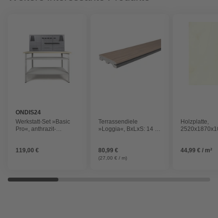
ONDIS24
Werkstatt-Set »Basic
Terrassendiele
Holzplatte,
Pro«, anthrazit-
»Loggia«, BxLxS: 14 x
2520x1870x
lichtgrau, Metall
300 x 2,5 cm
Pappel
119,00 €
80,99 €
44,99 € / m²
(27,00 € / m)